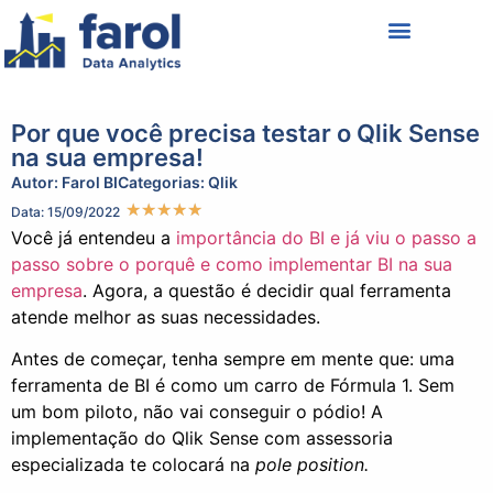
Política de Privacidade
Termos de Uso
Por que você precisa testar o Qlik Sense
na sua empresa!
Autor:
Farol BI
Categorias:
Qlik
★
★
★
★
★
Data: 15/09/2022
Você já entendeu a
importância do BI e já viu o passo a
passo sobre o porquê e como implementar BI na sua
empresa
. Agora, a questão é decidir qual ferramenta
atende
melhor as suas necessidades.
Antes de começar, tenha sempre em mente que: uma
ferramenta de BI é como um carro de Fórmula 1. Sem
um bom piloto, não vai conseguir o pódio! A
implementação do Qlik Sense com assessoria
especializada te colocará na
pole position.