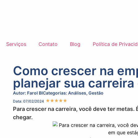
Serviços
Contato
Blog
Política de Privaci
Como crescer na emp
planejar sua carreir
Autor:
Farol BI
Categorias:
Análises
,
Gestão
★
★
★
★
★
Data: 07/02/2024
Para crescer na carreira, você deve ter metas.
chegar.