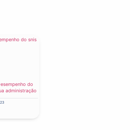
 Desempenho do
ua administração
023