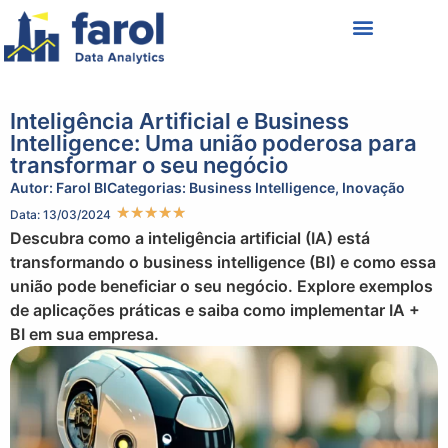
Política de Privacidade
Termos de Uso
Inteligência Artificial e Business
Intelligence: Uma união poderosa para
transformar o seu negócio
Autor:
Farol BI
Categorias:
Business Intelligence
,
Inovação
★
★
★
★
★
Data: 13/03/2024
Descubra como a inteligência artificial (IA) está
transformando o business intelligence (BI) e como essa
união pode beneficiar o seu negócio. Explore exemplos
de aplicações práticas e saiba como implementar IA +
BI em sua empresa.