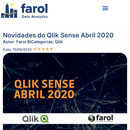
Política de Privacidade
Termos de Uso
Novidades do Qlik Sense Abril 2020
Autor:
Farol BI
Categorias:
Qlik
★
★
★
★
★
Data: 15/09/2022